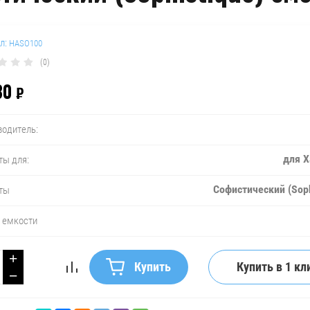
л:
HASO100
(0)
30
₽
водитель:
для 
ты для:
Софистический (Soph
ты
 емкости
+
Купить в 1 кл
Купить
−