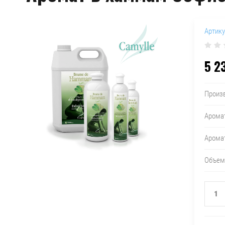
Артику
5 2
Произ
Арома
Арома
Объем