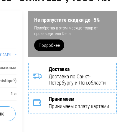
Не пропустите скидки до -5%
Приобретая в этом месяце товар от
производителя Delta
Подробнее
CAMYLLE
Хаммама
Доставка
Доставка по Санкт-
istiqué)
Петербургу и Лен.области
1 л
Принимаем
Принимаем оплату картами
ик