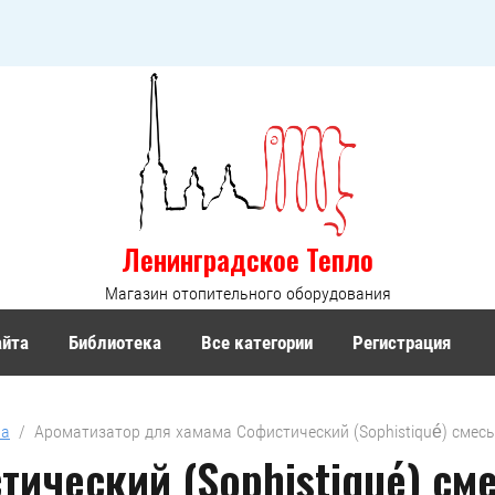
Ленинградское Тепло
Магазин отопительного оборудования
айта
Библиотека
Все категории
Регистрация
па
  /  Ароматизатор для хамама Софистический (Sophistiqué) смес
ический (Sophistiqué) сме