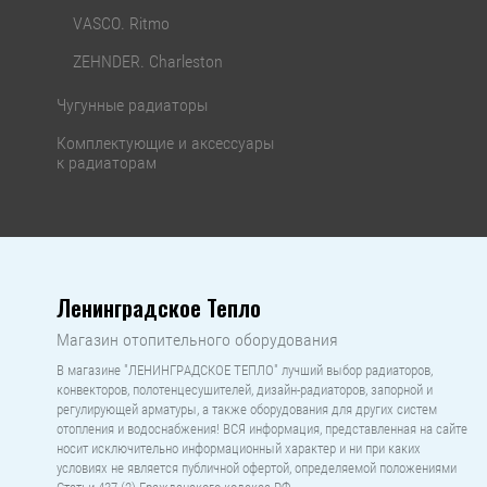
VASCO. Ritmo
ZEHNDER. Charleston
Чугунные радиаторы
Комплектующие и аксессуары
к радиаторам
Ленинградское Тепло
Магазин отопительного оборудования
В магазине "ЛЕНИНГРАДСКОЕ ТЕПЛО" лучший выбор радиаторов,
конвекторов, полотенцесушителей, дизайн-радиаторов, запорной и
регулирующей арматуры, а также оборудования для других систем
отопления и водоснабжения! ВСЯ информация, представленная на сайте
носит исключительно информационный характер и ни при каких
условиях не является публичной офертой, определяемой положениями