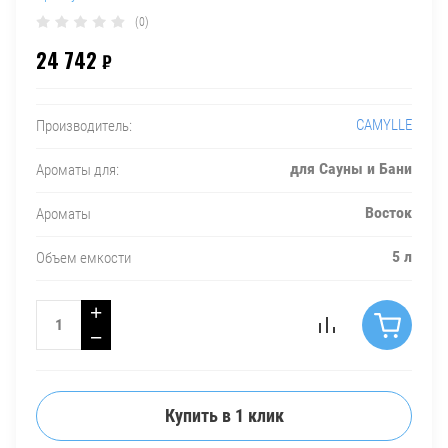
(0)
24 742
₽
CAMYLLE
Производитель:
для Сауны и Бани
Ароматы для:
Восток
Ароматы
5 л
Объем емкости
+
−
Купить в 1 клик